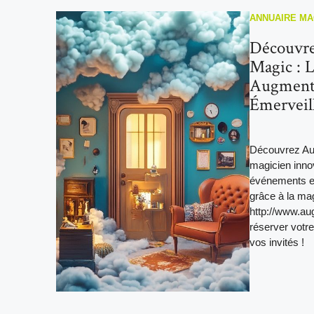
ANNUAIRE MA
Découvr
Magic : L
Augment
Émerveill
Découvrez Au
magicien inno
événements en
grâce à la ma
http://www.a
réserver votre
vos invités !