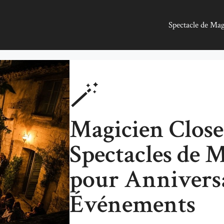
Spectacle de Ma
🪄
Magicien Close
Spectacles de M
pour Anniversa
Événements