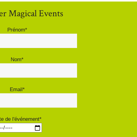
er Magical Events
Prénom*
Nom*
Email*
te de l'événement*