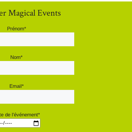
er Magical Events
Prénom*
Nom*
Email*
te de l'événement*