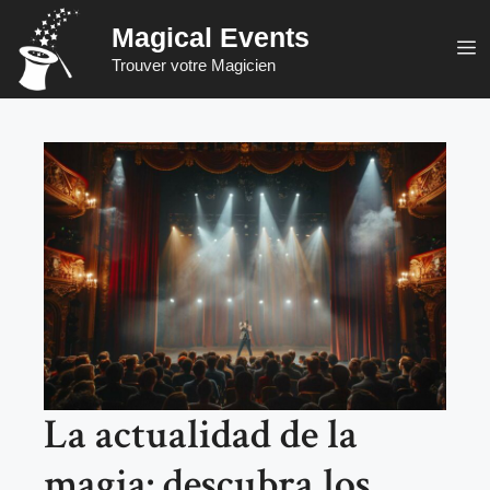
Saltar
Magical Events
al
M
Trouver votre Magicien
contenido
La actualidad de la
magia: descubra los