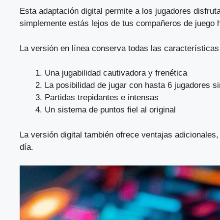
Esta adaptación digital permite a los jugadores disfrut
simplemente estás lejos de tus compañeros de juego ha
La versión en línea conserva todas las características 
Una jugabilidad cautivadora y frenética
La posibilidad de jugar con hasta 6 jugadores 
Partidas trepidantes e intensas
Un sistema de puntos fiel al original
La versión digital también ofrece ventajas adicionales,
día.