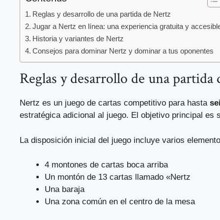
Reglas y desarrollo de una partida de Nertz
Jugar a Nertz en línea: una experiencia gratuita y accesibl
Historia y variantes de Nertz
Consejos para dominar Nertz y dominar a tus oponentes
Reglas y desarrollo de una partida
Nertz es un juego de cartas competitivo para hasta
se
estratégica adicional al juego. El objetivo principal es 
La disposición inicial del juego incluye varios element
4 montones de cartas boca arriba
Un montón de 13 cartas llamado «Nertz
Una baraja
Una zona común en el centro de la mesa