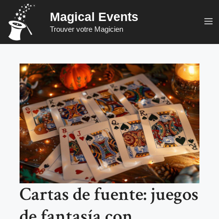
Saltar
Magical Events
al
M
Trouver votre Magicien
contenido
Cartas de fuente: juegos
de fantasía con