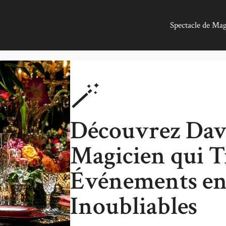
Spectacle de Ma
🪄
Découvrez Davi
Magicien qui 
Événements e
Inoubliables