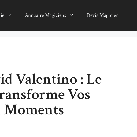
gie
Annuaire Magiciens
Devis Magicien
d Valentino : Le
Transforme Vos
n Moments