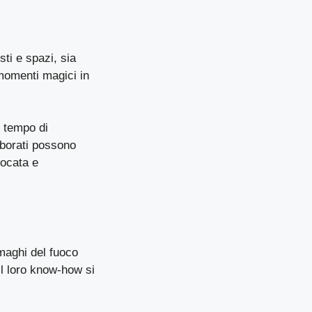
sti e spazi, sia
 momenti magici in
l tempo di
laborati possono
uocata e
 maghi del fuoco
Il loro know-how si