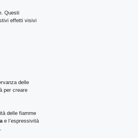
e. Questi
vi effetti visivi
ervanza delle
tà per creare
sità delle fiamme
a
e l’espressività
.