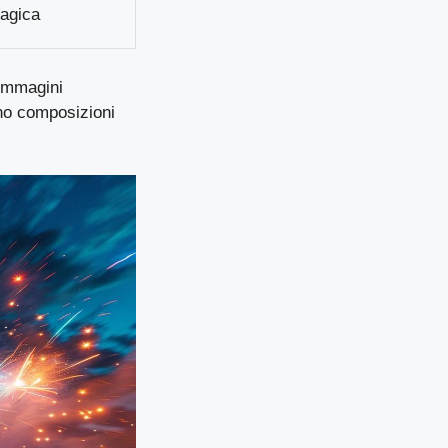
agica
 immagini
eano composizioni