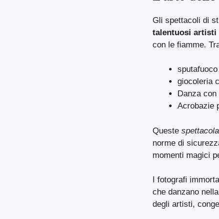
Gli spettacoli di 
talentuosi artisti
con le fiamme. Tra 
sputafuoco
giocoleria 
Danza con 
Acrobazie 
Queste
spettacola
norme di sicurezza
momenti magici per 
I fotografi immort
che danzano nella n
degli artisti, cong