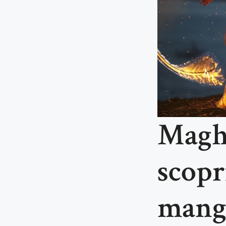
Maghi
scopri
mangi