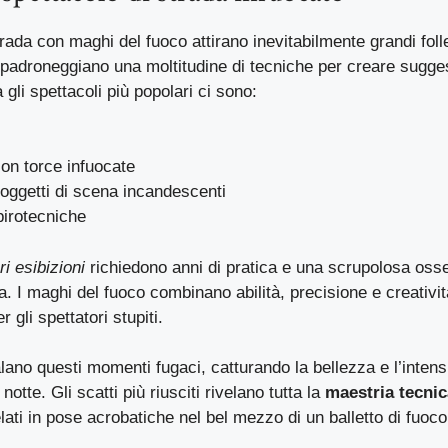
strada con maghi del fuoco attirano inevitabilmente grandi foll
padroneggiano una moltitudine di tecniche per creare suggesti
gli spettacoli più popolari ci sono:
con torce infuocate
oggetti di scena incandescenti
pirotecniche
ri esibizioni
richiedono anni di pratica e una scrupolosa oss
. I maghi del fuoco combinano abilità, precisione e creativi
gli spettatori stupiti.
alano questi momenti fugaci, catturando la bellezza e l’inten
otte. Gli scatti più riusciti rivelano tutta la
maestria tecnic
elati in pose acrobatiche nel bel mezzo di un balletto di fuoco