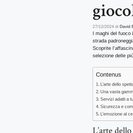
gioco
27/12/2024
di
David 
I maghi del fuoco i
strada padroneggia
Scoprite l’affasci
selezione delle più
Contenus
L’arte dello spet
Una vasta gamma d
Servizi adatti a tu
Sicurezza e compe
L’emozione al ce
L’arte dello