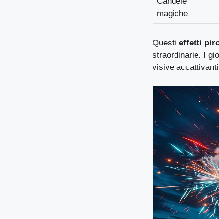
Candele
magiche
Questi
effetti pir
straordinarie. I gi
visive accattivanti