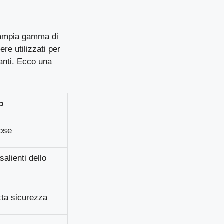
n’ampia gamma di
ere utilizzati per
nanti. Ecco una
o
iose
alienti dello
utta sicurezza