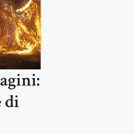
agini:
 di