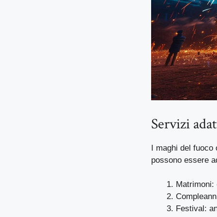
Servizi adatt
I maghi del fuoco o
possono essere ad
Matrimoni: 
Compleanni
Festival: a