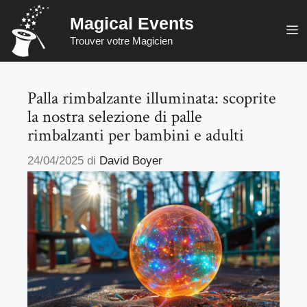
Vai
Magical Events
al
M
Trouver votre Magicien
contenuto
Palla rimbalzante illuminata: scoprite
la nostra selezione di palle
rimbalzanti per bambini e adulti
24/04/2025
di
David Boyer