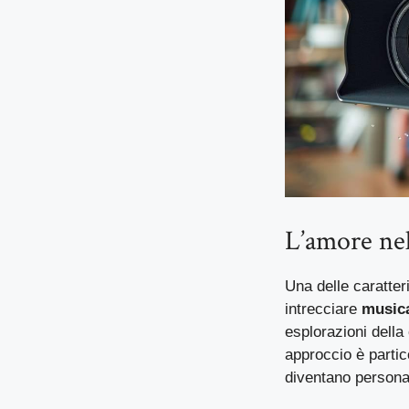
L’amore nel
Una delle caratter
intrecciare
musica
esplorazioni dell
approccio è parti
diventano personag