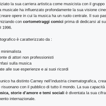
ziato la sua carriera artistica come musicista con il gruppo
 musicale ha influenzato profondamente la sua visione cine
creare opere in cui la musica ha un ruolo centrale. Il suo p
iniziando con
cortometraggi comici
prima di dedicarsi al s
l 1996.
tografico è caratterizzato da :
 minimalista
ente di attori non professionisti
nfasi sulla musica
ate alle sue esperienze e ai suoi ricordi
nico ha distinto Carney nell’industria cinematografica, crea
isuonano con il pubblico di tutto il mondo. La sua capacità 
sica, storie d’amore e temi sociali
è diventata la sua cifra 
mento internazionale.