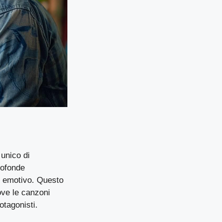
 unico di
rofonde
o emotivo. Questo
ove le canzoni
otagonisti.