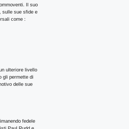
commoventi. Il suo
, sulle sue sfide e
ersali come :
 ulteriore livello
 gli permette di
motivo delle sue
 rimanendo fedele
isti Paul Rudd e