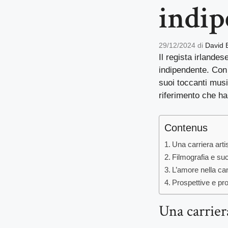
indip
29/12/2024
di
David 
Il regista irlande
indipendente. Con u
suoi toccanti musi
riferimento che h
Contenus
Una carriera art
Filmografia e suc
L’amore nella ca
Prospettive e prog
Una carrier