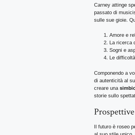
Carney attinge spe
passato di musicis
sulle sue gioie. Qu
Amore e rel
La ricerca d
Sogni e asp
Le difficol
Componendo a volt
di autenticità al 
creare una
simbio
storie sullo spetta
Prospettive
Il futuro è roseo 
al suo stile unico