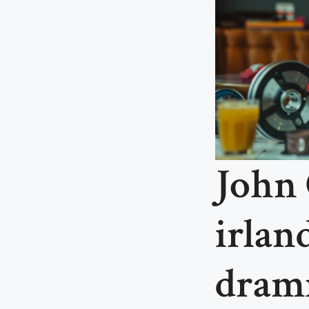
John 
irlan
dramm