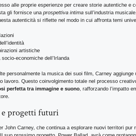
sso alle proprie esperienze per creare storie autentiche e 
ta gli fornisce una
prospettiva intima
sull’industria musicale
esta autenticità si riflette nel modo in cui affronta temi univ
azioni
ell’identità
irazioni artistiche
tà socio-economiche dell’Irlanda
e personalmente la musica dei suoi film, Carney aggiunge un
suo lavoro. Questo coinvolgimento totale nel processo creativo
si perfetta tra immagine e suono
, rafforzando l’impatto e
tore.
 e progetti futuri
per John Carney, che continua a esplorare nuovi territori pur
. Il suo prossimo progetto, Power Ballad, avrà come protagon