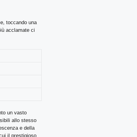
rie, toccando una
più acclamate ci
nto un vasto
ibili allo stesso
lescenza e della
ui il prestigioso