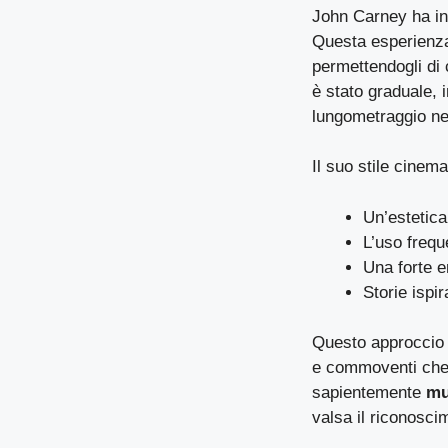
John Carney ha ini
Questa esperienza
permettendogli di 
è stato graduale, 
lungometraggio ne
Il suo stile cinema
Un’estetica
L’uso frequ
Una forte e
Storie ispir
Questo approccio u
e commoventi che r
sapientemente
mu
valsa il riconosci