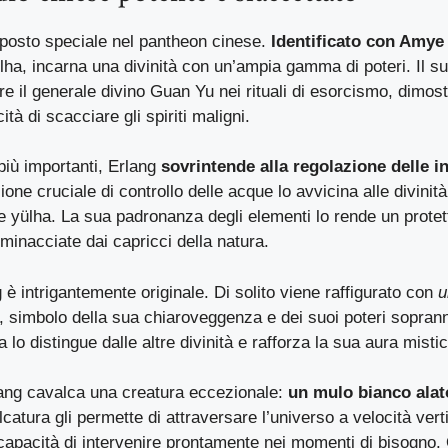
posto speciale nel pantheon cinese.
Identificato con Amy
lha, incarna una divinità con un’ampia gamma di poteri. Il su
ere il generale divino Guan Yu nei rituali di esorcismo, dimos
à di scacciare gli spiriti maligni.
 più importanti, Erlang
sovrintende alla regolazione delle i
one cruciale di controllo delle acque lo avvicina alle divinità t
e yülha. La sua padronanza degli elementi lo rende un protet
 minacciate dai capricci della natura.
g è intrigantemente originale. Di solito viene raffigurato con
u
, simbolo della sua chiaroveggenza e dei suoi poteri sopran
a lo distingue dalle altre divinità e rafforza la sua aura mistica
lang cavalca una creatura eccezionale:
un mulo bianco alat
lcatura gli permette di attraversare l’universo a velocità vert
 capacità di intervenire prontamente nei momenti di bisogno.