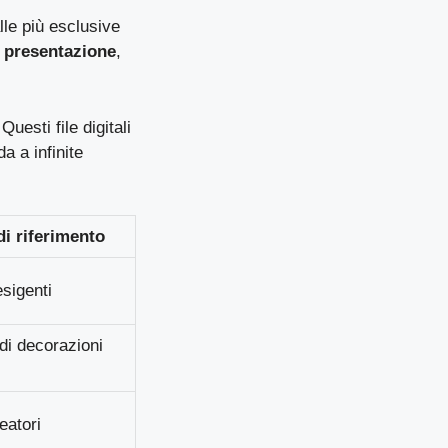
lle più esclusive
i presentazione
,
uesti file digitali
a a infinite
di riferimento
esigenti
di decorazioni
eatori