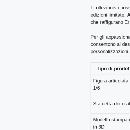
I collezionisti po
edizioni limitate.
A
che raffigurano Er
Per gli appassionat
consentono ai desi
personalizzazioni.
Tipo di prodot
Figura articolata
1/6
Statuetta decora
Modello stampab
in 3D