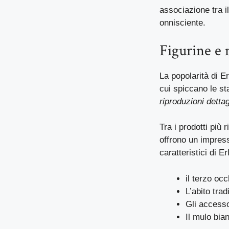
associazione tra i
onnisciente.
Figurine e 
La popolarità di E
cui spiccano le st
riproduzioni dettag
Tra i prodotti più 
offrono un impress
caratteristici di Er
il terzo occ
L’abito tra
Gli accesso
Il mulo bia