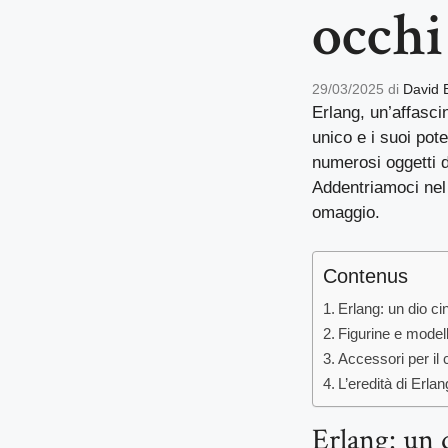
occhi
29/03/2025
di
David 
Erlang, un’affasci
unico e i suoi pote
numerosi oggetti d
Addentriamoci nel
omaggio.
Contenus
Erlang: un dio ci
Figurine e modell
Accessori per il 
L’eredità di Erla
Erlang: un 