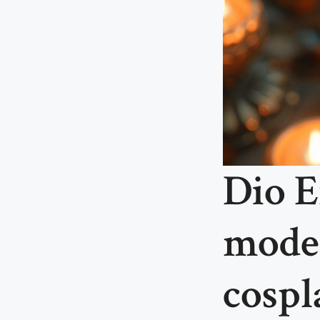
Dio E
model
cospla