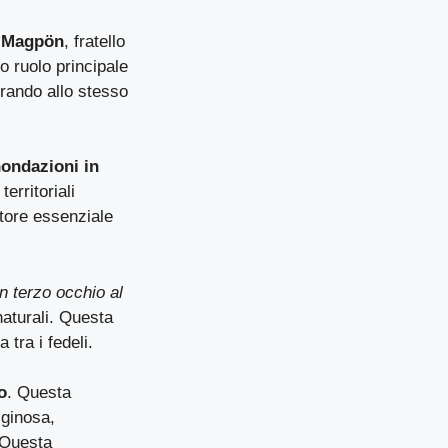
e Magpön
, fratello
o ruolo principale
trando allo stesso
nondazioni in
erritoriali
tore essenziale
n terzo occhio al
naturali. Questa
 tra i fedeli.
o
. Questa
iginosa,
 Questa