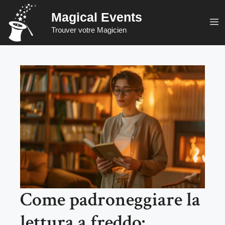
Vai
Magical Events
al
M
Trouver votre Magicien
contenuto
Come padroneggiare la
lettura a freddo: