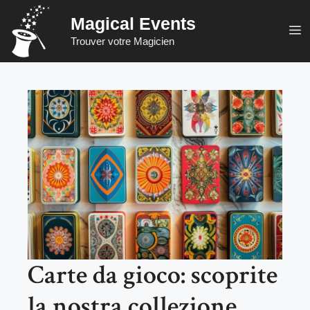
Vai
Magical Events
al
M
Trouver votre Magicien
contenuto
Carte da gioco: scoprite
la nostra collezione