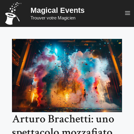
Vai
Magical Events
al
M
Trouver votre Magicien
contenuto
Arturo Brachetti: uno
spettacolo mozzafiato