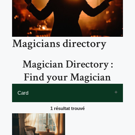
Magicians directory
Magician Directory :
Find your Magician
Card
Adresse Google Map Téléphone - 2
1 résultat trouvé
Rechercher quand je déplace la carte