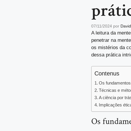
práti
07/11/2024
por
David
A leitura da ment
penetrar na mente
os mistérios da c
dessa prática intri
Contenus
Os fundamentos 
Técnicas e métod
A ciência por trá
Implicações étic
Os fundame