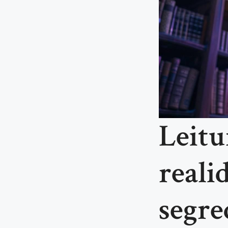
Leitu
reali
segre