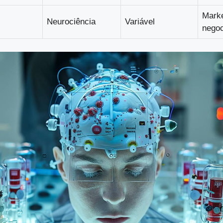
Marke
Neurociência
Variável
nego