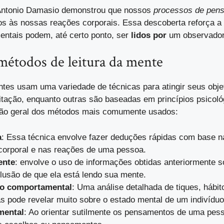
 Antonio Damasio demonstrou que nossos
processos de pen
os às nossas reações corporais. Essa descoberta reforça a 
ntais podem, até certo ponto, ser
lidos por
um observador
métodos de leitura da mente
ntes usam uma variedade de técnicas para atingir seus obje
gitação, enquanto outras são baseadas em princípios psicoló
são geral dos métodos mais comumente usados:
a
: Essa técnica envolve fazer deduções rápidas com base n
corporal e nas reações de uma pessoa.
ente
: envolve o uso de informações obtidas anteriormente 
ilusão de que ela está lendo sua mente.
o comportamental
: Uma análise detalhada de tiques, hábi
as pode revelar muito sobre o estado mental de um indivíduo
mental
: Ao orientar sutilmente os pensamentos de uma pess