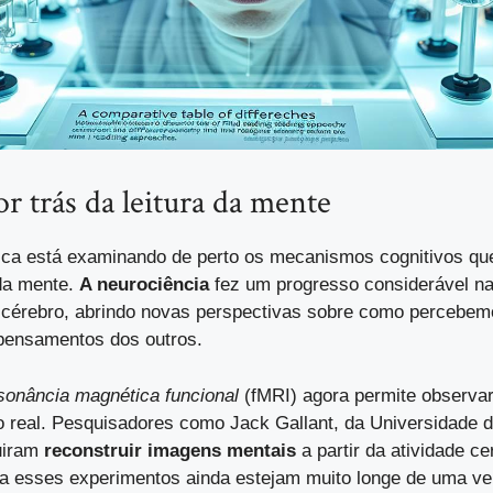
or trás da leitura da mente
fica está examinando de perto os mecanismos cognitivos q
 da mente.
A neurociência
fez um progresso considerável n
 cérebro, abrindo novas perspectivas sobre como percebem
pensamentos dos outros.
sonância magnética funcional
(fMRI) agora permite observar
 real. Pesquisadores como Jack Gallant, da Universidade d
uiram
reconstruir imagens mentais
a partir da atividade ce
a esses experimentos ainda estejam muito longe de uma ver