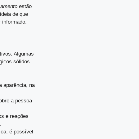
samento
estão
ideia de que
 informado.
tivos. Algumas
gicos sólidos.
a aparência, na
sobre a pessoa
tos e reações
.
oa, é possível