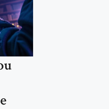
ou
te