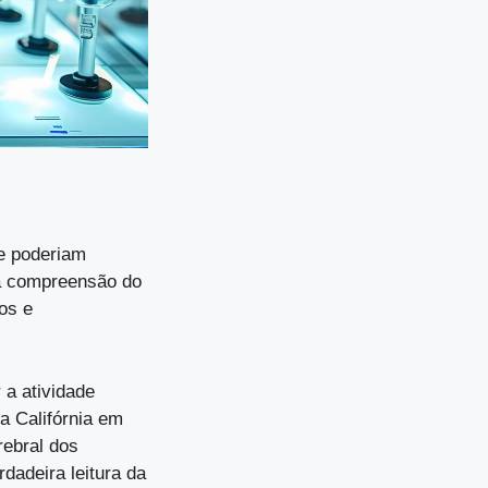
ue poderiam
a compreensão do
os e
 a atividade
a Califórnia em
rebral dos
dadeira leitura da