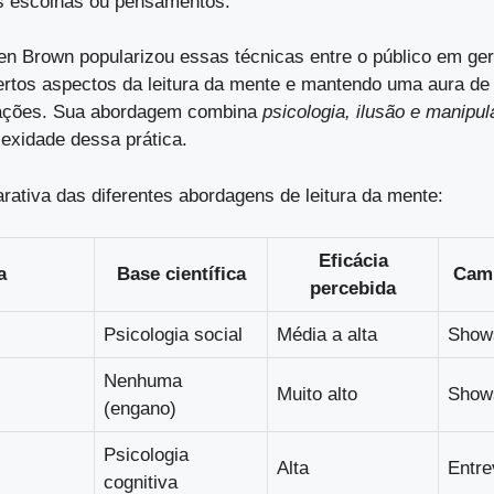
s escolhas ou pensamentos.
en Brown popularizou essas técnicas entre o público em ger
ertos aspectos da leitura da mente e mantendo uma aura de 
ações. Sua abordagem combina
psicologia, ilusão e manipul
lexidade dessa prática.
ativa das diferentes abordagens de leitura da mente:
Eficácia
a
Base científica
Camp
percebida
Psicologia social
Média a alta
Shows
Nenhuma
Muito alto
Show
(engano)
Psicologia
Alta
Entre
cognitiva