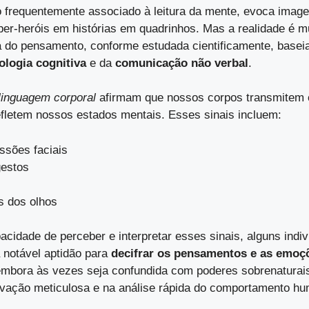
o frequentemente associado à leitura da mente, evoca image
per-heróis em histórias em quadrinhos. Mas a realidade é m
ra do pensamento, conforme estudada cientificamente, basei
ologia cognitiva
e da
comunicação não verbal
.
linguagem corporal
afirmam que nossos corpos transmitem
refletem nossos estados mentais. Esses sinais incluem:
ssões faciais
gestos
z
 dos olhos
acidade de perceber e interpretar esses sinais, alguns indi
notável aptidão para
decifrar os pensamentos e as emoç
embora às vezes seja confundida com poderes sobrenaturais
rvação meticulosa e na análise rápida do comportamento h