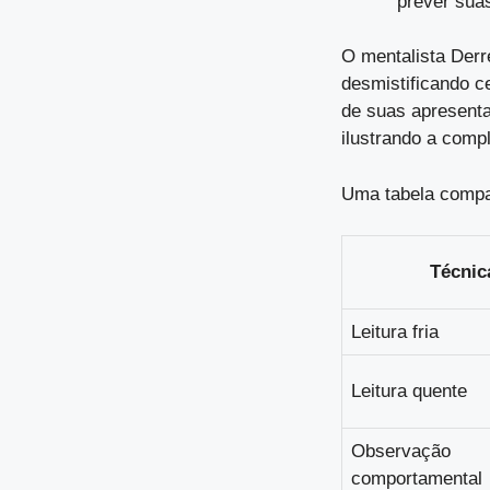
prever sua
O mentalista Derr
desmistificando c
de suas apresent
ilustrando a comp
Uma tabela compar
Técnic
Leitura fria
Leitura quente
Observação
comportamental