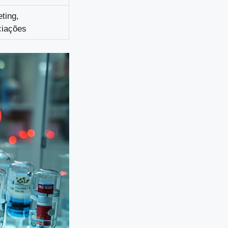
ting,
ciações