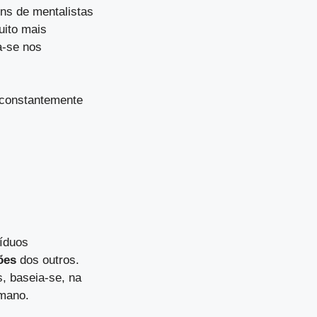
ns de mentalistas
uito mais
a-se nos
 constantemente
víduos
ões
dos outros.
, baseia-se, na
umano.