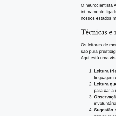
O neurocientista
intimamente ligad
nossos estados me
Técnicas e 
Os leitores de me
são pura prestidi
Aqui está uma vi
Leitura fri
linguagem 
Leitura qu
para dar a 
Observaçã
involuntári
Sugestão 