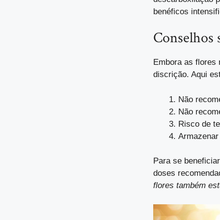
benéficos intensif
Conselhos 
Embora as flores 
discrição. Aqui 
Não recome
Não recome
Risco de te
Armazenar 
Para se beneficia
doses recomendad
flores também est