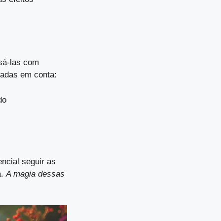
sá-las com
vadas em conta:
do
ncial seguir as
a.
A magia dessas