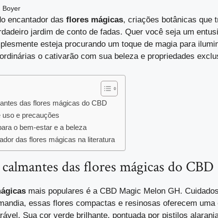
 Boyer
o encantador das
flores mágicas
, criações botânicas que 
adeiro jardim de conto de fadas. Quer você seja um entus
plesmente esteja procurando um toque de magia para ilumi
aordinárias o cativarão com sua beleza e propriedades exclu
mantes das flores mágicas do CBD
 uso e precauções
ara o bem-estar e a beleza
or das flores mágicas na literatura
 calmantes das flores mágicas do CBD
mágicas
mais populares é a CBD Magic Melon GH. Cuidado
mandia, essas flores compactas e resinosas oferecem uma 
ável. Sua cor verde brilhante, pontuada por pistilos alaran