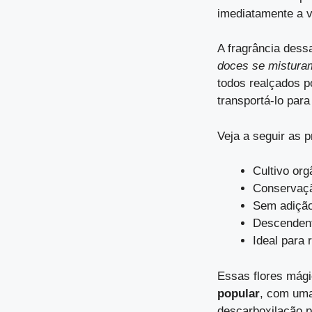
imediatamente a v
A fragrância dess
doces se mistura
todos realçados p
transportá-lo par
Veja a seguir as 
Cultivo org
Conservaçã
Sem adição
Descendent
Ideal para r
Essas flores mág
popular
, com uma
descarboxilação p