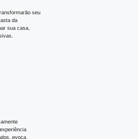
transformarão seu
iasta da
nar sua casa,
sivas.
samente
experiência
jados, evoca