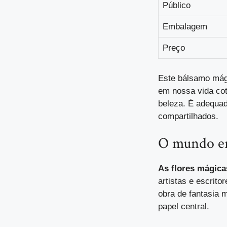
Público
Embalagem
Preço
Este bálsamo mág
em nossa vida cot
beleza. É adequad
compartilhados.
O mundo enc
As flores mágica
artistas e escrito
obra de fantasia
papel central.