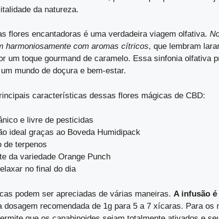
italidade da natureza.
as flores encantadoras é uma verdadeira viagem olfativa.
No
m harmoniosamente com aromas cítricos
, que lembram laran
or um toque gourmand de caramelo. Essa sinfonia olfativa 
a um mundo de doçura e bem-estar.
principais características dessas flores mágicas de CBD:
ânico e livre de pesticidas
o ideal graças ao Boveda Humidipack
 de terpenos
e da variedade Orange Punch
elaxar no final do dia
icas podem ser apreciadas de várias maneiras.
A infusão é
 dosagem recomendada de 1g para 5 a 7 xícaras. Para os 
ermite que os canabinoides sejam totalmente ativados e seu