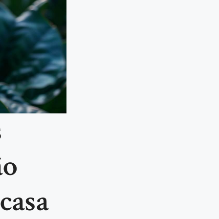
s
ão
 casa