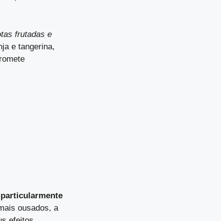
tas frutadas e
ja e tangerina,
promete
 particularmente
mais ousados, a
s efeitos