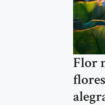
Flor 
flore
alegr