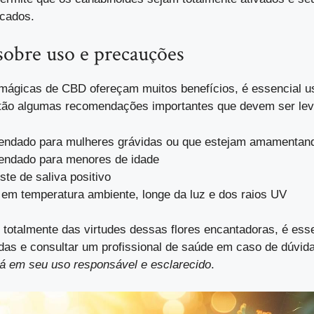
icados.
sobre uso e precauções
mágicas de CBD ofereçam muitos benefícios, é essencial u
estão algumas recomendações importantes que devem ser le
ndado para mulheres grávidas ou que estejam amamentan
ndado para menores de idade
ste de saliva positivo
em temperatura ambiente, longe da luz e dos raios UV
r totalmente das virtudes dessas flores encantadoras, é esse
as e consultar um profissional de saúde em caso de dúvid
á em seu uso responsável e esclarecido
.