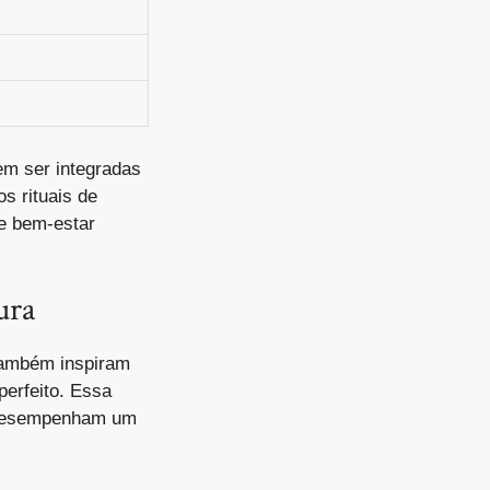
m ser integradas
s rituais de
e bem-estar
ura
também inspiram
perfeito. Essa
s desempenham um