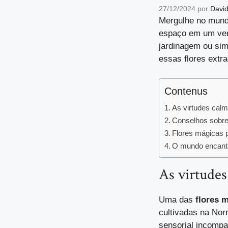
27/12/2024
por
David
Mergulhe no mund
espaço em um verd
jardinagem ou sim
essas flores extr
Contenus
As virtudes cal
Conselhos sobre
Flores mágicas p
O mundo encantad
As virtudes
Uma das
flores 
cultivadas na Nor
sensorial incompar