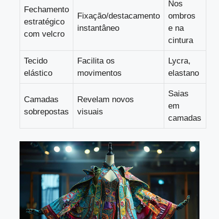
Nos
Fechamento
Fixação/destacamento
ombros
estratégico
instantâneo
e na
com velcro
cintura
Tecido
Facilita os
Lycra,
elástico
movimentos
elastano
Saias
Camadas
Revelam novos
em
sobrepostas
visuais
camadas