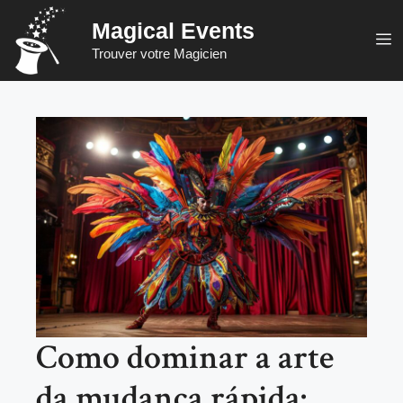
Saltar
Magical Events
para
M
Trouver votre Magicien
o
conteúdo
Como dominar a arte
da mudança rápida: