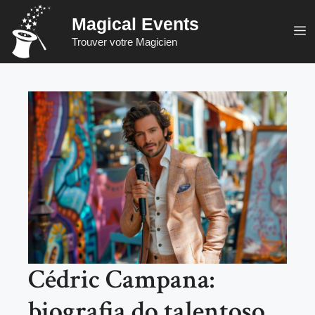
Saltar
Magical Events
para
M
Trouver votre Magicien
o
conteúdo
Cédric Campana:
biografia do talentoso