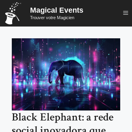
Saltar
Magical Events
para
M
Trouver votre Magicien
o
conteúdo
Black Elephant: a rede
social inovadora que