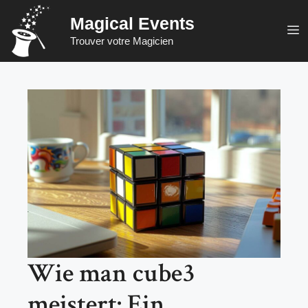
Zum
Magical Events
Inhalt
M
Trouver votre Magicien
springen
Wie man cube3
meistert: Ein