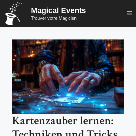
Zum
Magical Events
Inhalt
M
Trouver votre Magicien
springen
Kartenzauber lernen:
Techniken und Tricks,